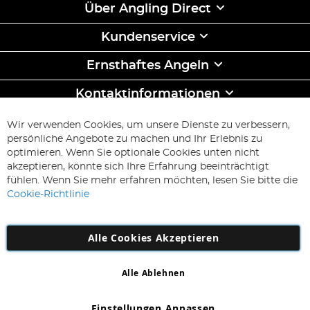
Über Angling Direct
Kundenservice
Ernsthaftes Angeln
Kontaktinformationen
ABONNIEREN & SPAREN
Wir verwenden Cookies, um unsere Dienste zu verbessern,
Melden
persönliche Angebote zu machen und Ihr Erlebnis zu
Sie
optimieren. Wenn Sie optionale Cookies unten nicht
sich
Abonnieren
akzeptieren, könnte sich Ihre Erfahrung beeinträchtigt
für
fühlen. Wenn Sie mehr erfahren möchten, lesen Sie bitte die
unseren
Cookie-Richtlinie
Newsletter
an:
Alle Cookies Akzeptieren
Alle Ablehnen
Copyright 1997 - 2026
AD NL B.V
. Alle Rechte vorbehalten.
AD NL B.V Dirk Hartogweg 14 DC1 Unit 5 5928LV Venlo,
Einstellungen Anpassen